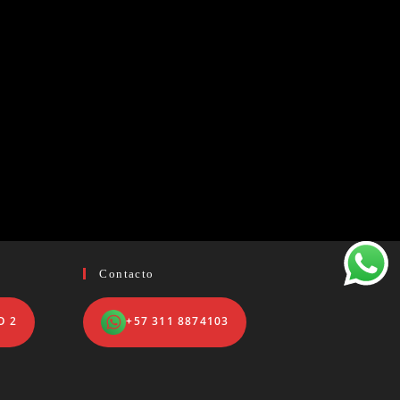
Contacto
O 2
+57 311 8874103