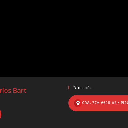
Dirección
rlos Bart
CRA. 77A #63B 02 / PIS